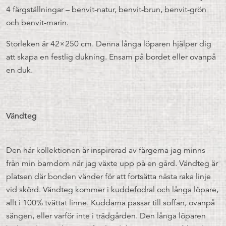
4 färgställningar – benvit-natur, benvit-brun, benvit-grön
och benvit-marin.
Storleken är 42×250 cm. Denna långa löparen hjälper dig
att skapa en festlig dukning. Ensam på bordet eller ovanpå
en duk.
Vändteg
Den här kollektionen är inspirerad av färgerna jag minns
från min barndom när jag växte upp på en gård. Vändteg är
platsen där bonden vänder för att fortsätta nästa raka linje
vid skörd. Vändteg kommer i kuddefodral och långa löpare,
allt i 100% tvättat linne. Kuddarna passar till soffan, ovanpå
sängen, eller varför inte i trädgården. Den långa löparen