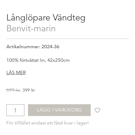
Långlöpare Vändteg
benvit-marin
Artikelnummer: 2024-36
100% förtvättat lin, 42x250cm
LÄS MER
Det
Det
699
kr
399
kr
ursprungliga
nuvarande
priset
priset
var:
är:
LÄGG I VARUKORG
699kr.
399kr.
För tillfället endast ett fåtal kvar i lager!