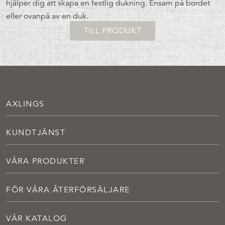
hjälper dig att skapa en festlig dukning. Ensam på bordet
eller ovanpå av en duk.
TILL PRODUKT
AXLINGS
KUNDTJÄNST
VÅRA PRODUKTER
FÖR VÅRA ÅTERFÖRSÄLJARE
VÅR KATALOG