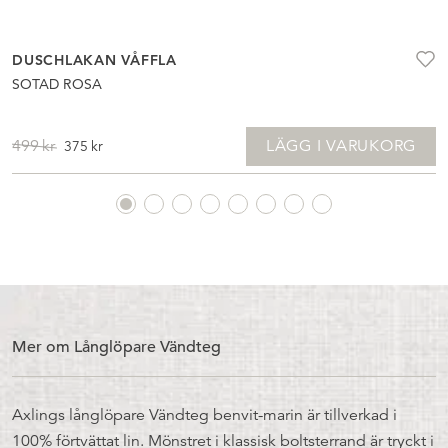
DUSCHLAKAN VÅFFLA
SOTAD ROSA
DET
DET
LÄGG I VARUKORG
499
kr
375
kr
URSPRUNGLIGA
NUVARANDE
PRISET
PRISET
VAR:
ÄR:
499KR.
375KR.
Mer om Långlöpare Vändteg
Axlings långlöpare Vändteg benvit-marin är tillverkad i
100% förtvättat lin. Mönstret i klassisk boltsterrand är tryckt i