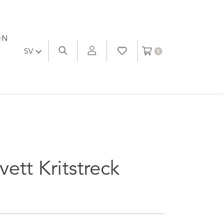
ON
SV
0
ett Kritstreck