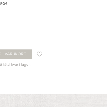
8-24
G I VARUKORG
tt fåtal kvar i lager!