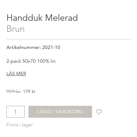
Handduk Melerad
brun
Artikelnummer: 2021-10
2-pack 50x70 100% lin
LÄS MER
Det
Det
329
kr
179
kr
ursprungliga
nuvarande
priset
priset
var:
är:
LÄGG I VARUKORG
329kr.
179kr.
Finns i lager