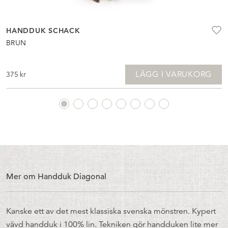
HANDDUK SCHACK
BRUN
LÄGG I VARUKORG
375
kr
Mer om Handduk Diagonal
Kanske ett av det mest klassiska svenska mönstren. Kypert
vävd handduk i 100% lin. Tekniken gör handduken lite mer