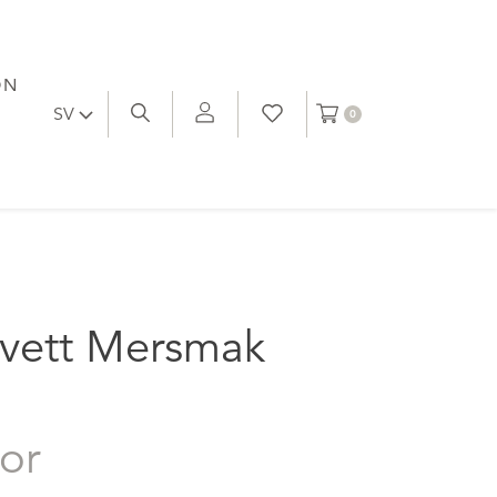
ON
SV
0
vett Mersmak
lor