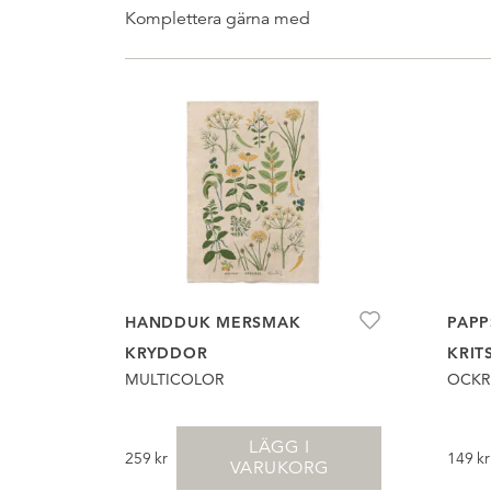
Komplettera gärna med
HANDDUK MERSMAK
PAPP
KRYDDOR
KRIT
MULTICOLOR
OCKR
LÄGG I
259
kr
149
kr
VARUKORG