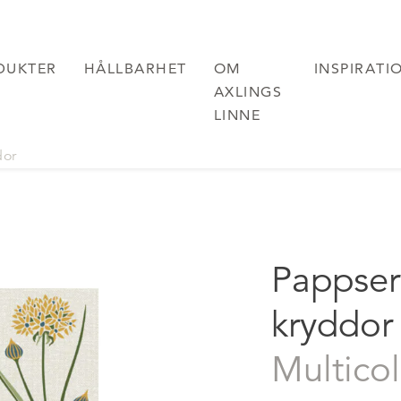
DUKTER
HÅLLBARHET
OM
INSPIRATI
AXLINGS
LINNE
dor
Pappser
kryddor
multico