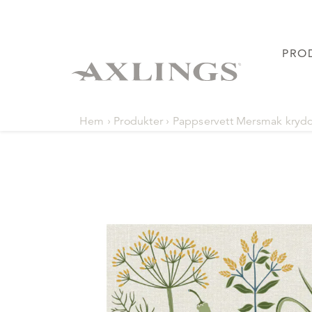
PRO
Hem
›
Produkter
›
Pappservett Mersmak kryd