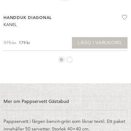
HANDDUK DIAGONAL
KANEL
DET
DET
LÄGG I VARUKORG
375
kr
179
kr
URSPRUNGLIGA
NUVARANDE
PRISET
PRISET
VAR:
ÄR:
375KR.
179KR.
Mer om Pappservett Gästabud
Pappservett i färgen benvit-grön som liknar textil. Ett paket
innehåller 50 servetter. Storlek 40×40 cm.