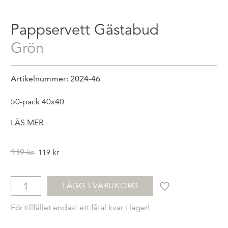
Pappservett Gästabud
Grön
Artikelnummer: 2024-46
50-pack 40x40
LÄS MER
Det
Det
149
kr
119
kr
ursprungliga
nuvarande
priset
priset
var:
är:
LÄGG I VARUKORG
149kr.
119kr.
För tillfället endast ett fåtal kvar i lager!